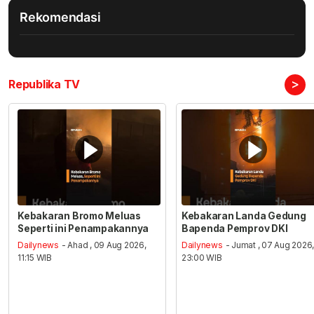
Rekomendasi
>
Republika TV
Kebakaran Bromo Meluas
Kebakaran Landa Gedung
Seperti ini Penampakannya
Bapenda Pemprov DKI
Dailynews
- Ahad , 09 Aug 2026,
Dailynews
- Jumat , 07 Aug 2026
11:15 WIB
23:00 WIB