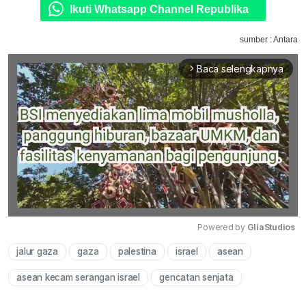
Ikuti Whatsapp Channel Republika
sumber : Antara
Baca selengkapnya
arrow_forward_ios
Powered by 
GliaStudios
jalur gaza
gaza
palestina
israel
asean
Mute
asean kecam serangan israel
gencatan senjata