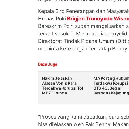
Kepala Biro Penerangan dan Masyarak
Humas Polri
Brigjen Trunoyudo Wisn
Bareskrim Polri sudah mengeluarkan s
terkait sosok T. Menurut dia, penyelid
Direktorat Tindak Pidana Umum (Ditt
meminta keterangan terhadap Benny 
Baca Juga
Hakim Jelaskan
MA Korting Huku
Alasan Vonis Para
Terdakwa Korupsi
Terdakwa Korupsi Tol
BTS 4G, Begini
MBZ Ditunda
Respons Kejagun
"Proses yang kami dapatkan, baru seb
bisa dijelaskan oleh Pak Benny. Makan