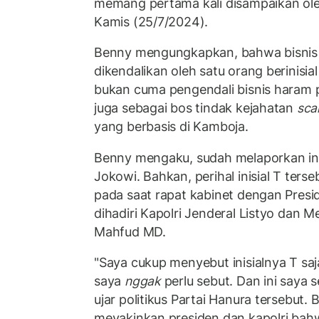
memang pertama kali disampaikan ole
Kamis (25/7/2024).
Benny mengungkapkan, bahwa bisnis 
dikendalikan oleh satu orang berinisial
bukan cuma pengendali bisnis haram 
juga sebagai bos tindak kejahatan
sca
yang berbasis di Kamboja.
Benny mengaku, sudah melaporkan ini
Jokowi. Bahkan, perihal inisial T ters
pada saat rapat kabinet dengan Presi
dihadiri Kapolri Jenderal Listyo dan 
Mahfud MD.
"Saya cukup menyebut inisialnya T sa
saya
nggak
perlu sebut. Dan ini saya s
ujar politikus Partai Hanura tersebut
meyakinkan presiden dan kapolri bahwa