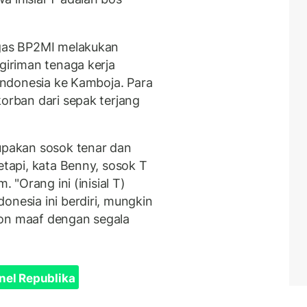
ugas BP2MI melakukan
ngiriman tenaga kerja
 Indonesia ke Kamboja. Para
korban dari sepak terjang
rupakan sosok tenar dan
etapi, kata Benny, sosok T
. "Orang ini (inisial T)
onesia ini berdiri, mungkin
hon maaf dengan segala
nel Republika