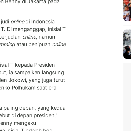
h Benny di Jakarta pada
judi
online
di Indonesia
 T. Di menganggap, inisial T
perjudian
online
, namun
mming
atau penipuan
online
sial T kepada Presiden
ebut, ia sampaikan langsung
den Jokowi, yang juga turut
Menko Polhukam saat era
ja paling depan, yang kedua
ebut di depan presiden,"
. Benny mengaku
 inisial T adalah bos