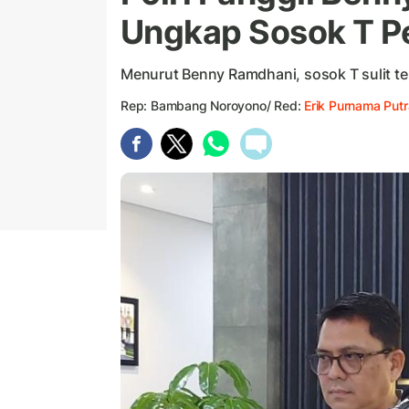
Ungkap Sosok T P
Menurut Benny Ramdhani, sosok T sulit ter
Rep: Bambang Noroyono/ Red:
Erik Purnama Putr