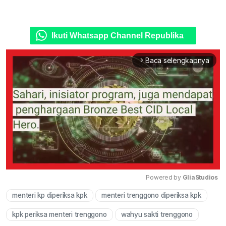
Ikuti Whatsapp Channel Republika
Baca selengkapnya
arrow_forward_ios
Powered by 
GliaStudios
menteri kp diperiksa kpk
menteri trenggono diperiksa kpk
Mute
kpk periksa menteri trenggono
wahyu sakti trenggono