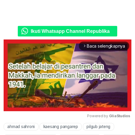
Ikuti Whatsapp Channel Republika
Baca selengkapnya
arrow_forward_ios
Powered by 
GliaStudios
ahmad sahroni
kaesang pangarep
pilgub jateng
Mute