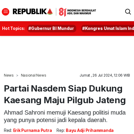
Hot Topics:
#Gubernur BI Mundur
#Kongres Umat Islam In
News
Nasional News
Jumat , 26 Jul 2024, 12:06 WIB
Partai Nasdem Siap Dukung
Kaesang Maju Pilgub Jateng
Ahmad Sahroni memuji Kaesang politisi muda
yang punya potensi jadi kepala daerah.
Red:
Erik Purnama Putra
Rep:
Bayu Adji Prihammanda