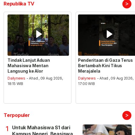
>
Republika TV
Tindak Lanjut Aduan
Penderitaan di Gaza Terus
Mahasiswa Mentan
Bertambah Kini Tikus
Langsung ke Alor
Merajalela
Dailynews
- Ahad , 09 Aug 2026,
Dailynews
- Ahad , 09 Aug 2026,
18:15 WIB
17:00 WIB
>
Terpopuler
Untuk Mahasiswa S1 dari
1
Kampus Negeri, Beasiswa