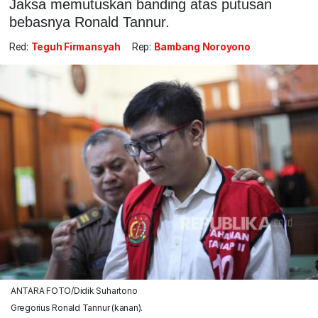
Jaksa memutuskan banding atas putusan
bebasnya Ronald Tannur.
Red:
Teguh Firmansyah
Rep:
Bambang Noroyono
ANTARA FOTO/Didik Suhartono
Gregorius Ronald Tannur (kanan).