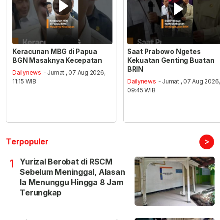
Keracunan MBG di Papua
Saat Prabowo Ngetes
BGN Masaknya Kecepatan
Kekuatan Genting Buatan
BRIN
Dailynews
- Jumat , 07 Aug 2026,
11:15 WIB
Dailynews
- Jumat , 07 Aug 2026
09:45 WIB
>
Terpopuler
Yurizal Berobat di RSCM
1
Sebelum Meninggal, Alasan
Ia Menunggu Hingga 8 Jam
Terungkap