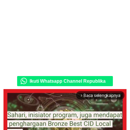
Ikuti Whatsapp Channel Republika
Baca selengkapnya
arrow_forward_ios