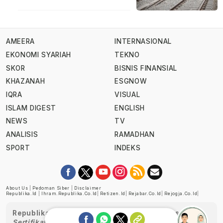
AMEERA
INTERNASIONAL
EKONOMI SYARIAH
TEKNO
SKOR
BISNIS FINANSIAL
KHAZANAH
ESGNOW
IQRA
VISUAL
ISLAM DIGEST
ENGLISH
NEWS
TV
ANALISIS
RAMADHAN
SPORT
INDEKS
About Us
|
Pedoman Siber
|
Disclaimer
Republika.id
|
Ihram.republika.co.id
|
Retizen.id
|
Rejabar.co.id
|
Rejogja.co.id
|
Republika telah diverifikasi oleh Dewan Pers
Sertifikat Nomor 1058/DP-Verifikasi/K/XII/2022