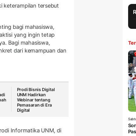
 keterampilan tersebut
nting bagi mahasiswa,
aktisi yang ingin tetap
ya. Bagi mahasiswa,
Ter
konkret dari kemampuan dan
Prodi Bisnis Digital
adi
UNM Hadirkan
pah
Webinar tentang
Pemasaran di Era
Digital
Sabt
Son
odi Informatika UNM, di
Pas