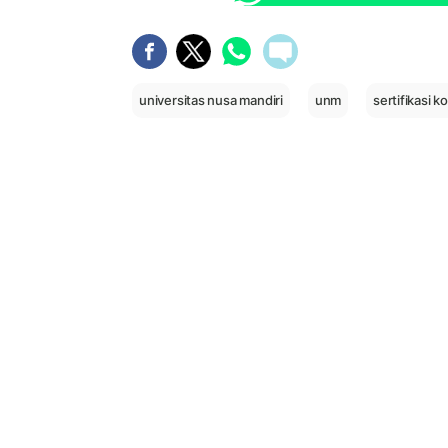
universitas nusa mandiri
unm
sertifikasi 