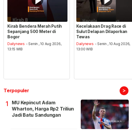
Kirab Bendera Merah Putih
Kecelakaan Drag Race di
Sepanjang 500 Meter di
Sulut Delapan Dilaporkan
Bogor
Tewas
Dailynews
- Senin , 10 Aug 2026,
Dailynews
- Senin , 10 Aug 2026,
13:15 WIB
13:00 WIB
>
Terpopuler
MU Kepincut Adam
1
Wharton, Harga Rp2 Triliun
Jadi Batu Sandungan