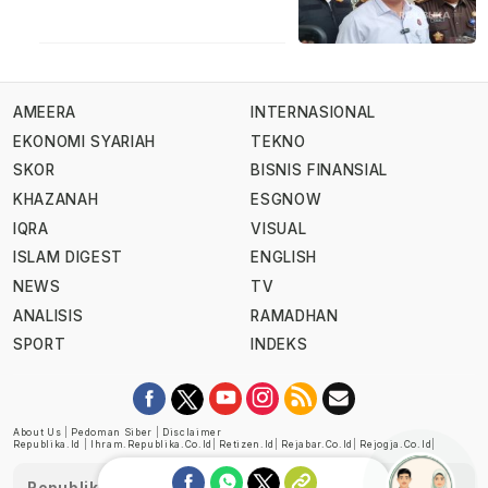
AMEERA
INTERNASIONAL
EKONOMI SYARIAH
TEKNO
SKOR
BISNIS FINANSIAL
KHAZANAH
ESGNOW
IQRA
VISUAL
ISLAM DIGEST
ENGLISH
NEWS
TV
ANALISIS
RAMADHAN
SPORT
INDEKS
About Us
|
Pedoman Siber
|
Disclaimer
Republika.id
|
Ihram.republika.co.id
|
Retizen.id
|
Rejabar.co.id
|
Rejogja.co.id
|
Republika telah diverifikasi oleh Dewan Pers