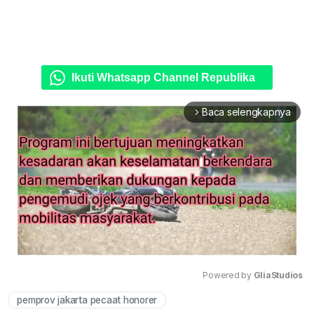
Ikuti Whatsapp Channel Republika
Baca selengkapnya
arrow_forward_ios
Powered by 
GliaStudios
pemprov jakarta pecaat honorer
Mute