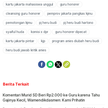
kartu jakarta mahasiswa unggul
guru honorer
cleansing guru honorer
pemprov jakarta pangkas kjmu
pemotongan kjmu
pj heru budi
pj heru budi hartono
syaiful huda
komisi x dpr
guru honorer dipecat
kartu jakarta pintar
kjp
program anies diubah heru budi
heru budi jawab kritik anies
Berita Terkait
Komentari Murid SD Beri Rp2.000 ke Guru karena Tahu
Gajinya Kecil, Wamendikdasmen: Kami Prihatin