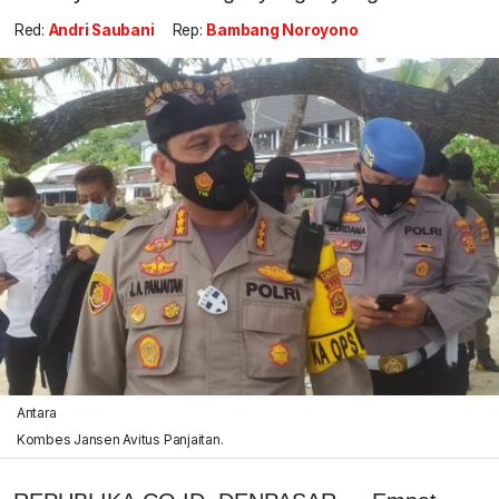
Red:
Andri Saubani
Rep:
Bambang Noroyono
Antara
Kombes Jansen Avitus Panjaitan.