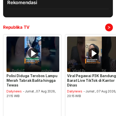
Rekomendasi
>
Republika TV
Polisi Diduga Terobos Lampu
Viral Pegawai P3K Bandung
Merah Tabrak Balita hingga
Barat Live TikTok di Kantor
Tewas
Dinas
Dailynews
- Jumat , 07 Aug 2026,
Dailynews
- Jumat , 07 Aug 2026
21:15 WIB
20:15 WIB