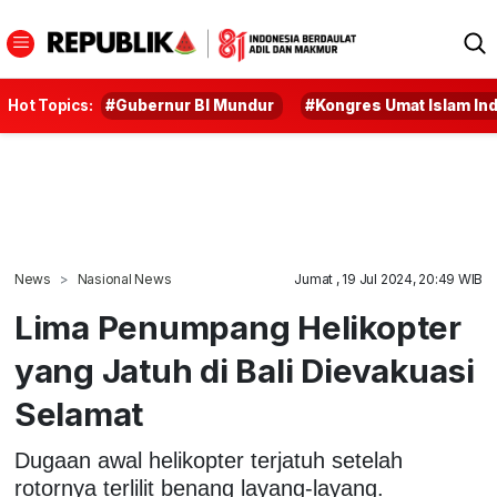
Hot Topics:
#Gubernur BI Mundur
#Kongres Umat Islam In
News
Nasional News
Jumat , 19 Jul 2024, 20:49 WIB
Lima Penumpang Helikopter
yang Jatuh di Bali Dievakuasi
Selamat
Dugaan awal helikopter terjatuh setelah
rotornya terlilit benang layang-layang.