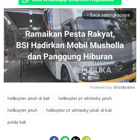
Baca selengkapnya
arrow_forward_ios
Powered by 
GliaStudios
helikopter jatuh di bali
helikopter pt whitesky jatuh
Mute
helikopter jatuh
helikopter pt whitesky jatuh di bali
polda bali