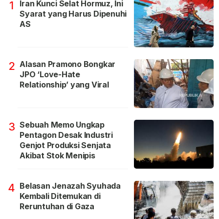
Iran Kunci Selat Hormuz, Ini
1
Syarat yang Harus Dipenuhi
AS
Alasan Pramono Bongkar
2
JPO ‘Love-Hate
Relationship’ yang Viral
Sebuah Memo Ungkap
3
Pentagon Desak Industri
Genjot Produksi Senjata
Akibat Stok Menipis
Belasan Jenazah Syuhada
4
Kembali Ditemukan di
Reruntuhan di Gaza