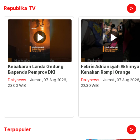
>
Republika TV
Kebakaran Landa Gedung
Febrie Adriansyah Akhirnya
Bapenda Pemprov DKI
Kenakan Rompi Orange
Dailynews
- Jumat , 07 Aug 2026,
Dailynews
- Jumat , 07 Aug 2026
23:00 WIB
22:30 WIB
>
Terpopuler