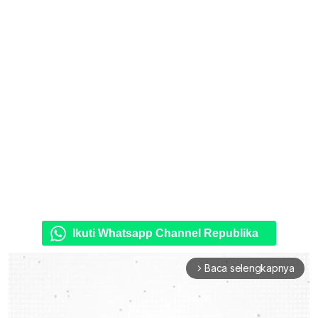
Ikuti Whatsapp Channel Republika
Baca selengkapnya
arrow_forward_ios