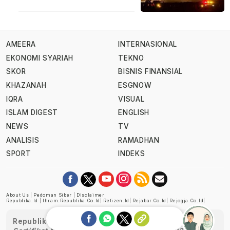
AMEERA
INTERNASIONAL
EKONOMI SYARIAH
TEKNO
SKOR
BISNIS FINANSIAL
KHAZANAH
ESGNOW
IQRA
VISUAL
ISLAM DIGEST
ENGLISH
NEWS
TV
ANALISIS
RAMADHAN
SPORT
INDEKS
About Us
|
Pedoman Siber
|
Disclaimer
Republika.id
|
Ihram.republika.co.id
|
Retizen.id
|
Rejabar.co.id
|
Rejogja.co.id
|
Republika telah diverifikasi oleh Dewan Pers