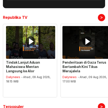
>
Republika TV
Tindak Lanjut Aduan
Penderitaan di Gaza Terus
Mahasiswa Mentan
Bertambah Kini Tikus
Langsung ke Alor
Merajalela
Dailynews
- Ahad , 09 Aug 2026,
Dailynews
- Ahad , 09 Aug 2026,
18:15 WIB
17:00 WIB
>
Terpopuler