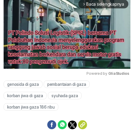
Baca selengkapnya
arrow_forward_ios
Powered by 
GliaStudios
genosida di gaza
pembantaian di gaza
Mute
korban jiwa di gaza
syuhada gaza
korban jiwa gaza 186 ribu