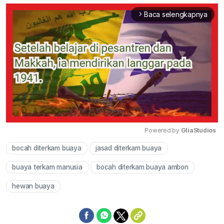
Baca selengkapnya
arrow_forward_ios
Powered by 
GliaStudios
bocah diterkam buaya
jasad diterkam buaya
Mute
buaya terkam manusia
bocah diterkam buaya ambon
hewan buaya