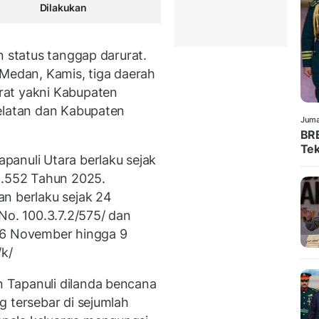
Dilakukan
n status tanggap darurat.
 Medan, Kamis, tiga daerah
rat yakni Kabupaten
elatan dan Kabupaten
Juma
BRE
Tek
anuli Utara berlaku sejak
.552 Tahun 2025.
n berlaku sejak 24
. 100.3.7.2/575/ dan
26 November hingga 9
k/
 Tapanuli dilanda bencana
g tersebar di sejumlah