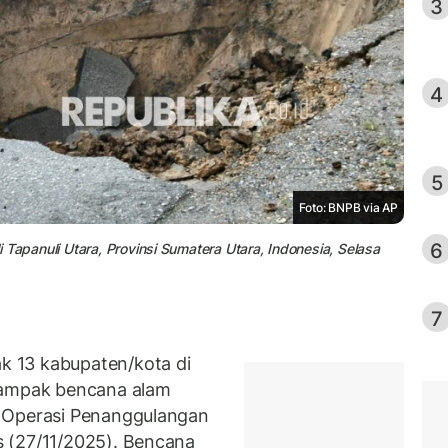
3
4
5
Foto: BNPB via AP
6
Tapanuli Utara, Provinsi Sumatera Utara, Indonesia, Selasa
7
 13 kabupaten/kota di
dampak bencana alam
n Operasi Penanggulangan
 (27/11/2025). Bencana