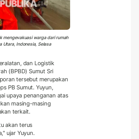
k mengevakuasi warga dari rumah
a Utara, Indonesia, Selasa
ralatan, dan Logistik
ah (BPBD) Sumut Sri
aporan tersebut merupakan
ops PB Sumut. Yuyun,
ai upaya penanganan atas
kukan masing-masing
kan terkait.
u akan terus
," ujar Yuyun.