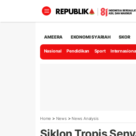
AMEERA
EKONOMI SYARIAH
SKOR
Nasional
Pendidikan
Sport
Internasiona
>
>
Home
News
News Analysis
Siklon Tropis Seny