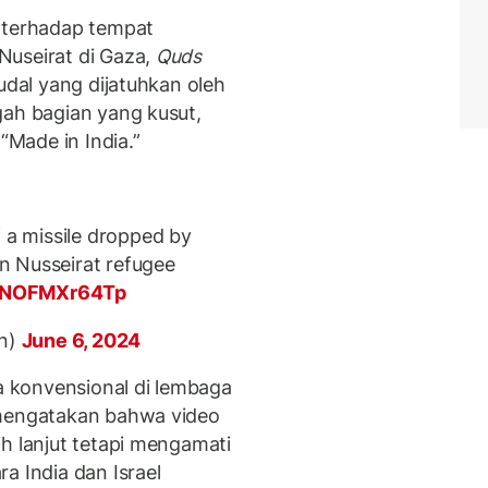
l terhadap tempat
Nuseirat di Gaza,
Quds
rudal yang dijatuhkan oleh
gah bagian yang kusut,
“Made in India.”
f a missile dropped by
in Nusseirat refugee
m/NOFMXr64Tp
n)
June 6, 2024
ta konvensional di lembaga
 mengatakan bahwa video
h lanjut tetapi mengamati
a India dan Israel