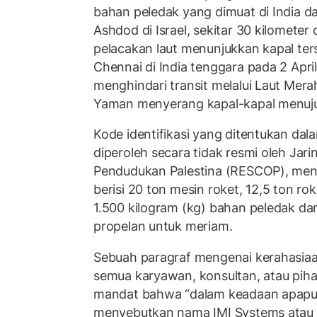
bahan peledak yang dimuat di India d
Ashdod di Israel, sekitar 30 kilometer 
pelacakan laut menunjukkan kapal ter
Chennai di India tenggara pada 2 Apri
menghindari transit melalui Laut Mer
Yaman menyerang kapal-kapal menuju 
Kode identifikasi yang ditentukan da
diperoleh secara tidak resmi oleh Jar
Pendudukan Palestina (RESCOP), me
berisi 20 ton mesin roket, 12,5 ton r
1.500 kilogram (kg) bahan peledak d
propelan untuk meriam.
Sebuah paragraf mengenai kerahasi
semua karyawan, konsultan, atau pihak 
mandat bahwa “dalam keadaan apapun
menyebutkan nama IMI Systems atau I