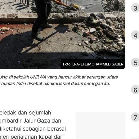
3
4
5
Foto: EPA-EFE/MOHAMMED SABER
uing di sekolah UNRWA yang hancur akibat serangan udara
 buatan India disebut dipakai Israel dalam serangan itu.
6
ledak dan sejumlah
7
ombardir Jalur Gaza dan
iketahui sebagian berasal
umen perjalanan kapal dari