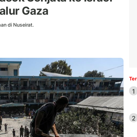
alur Gaza
han di Nuseirat.
Ter
1
2