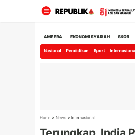
AMEERA
EKONOMI SYARIAH
SKOR
Nasional
Pendidikan
Sport
Internasiona
>
>
Home
News
Internasional
Terungkap, India P