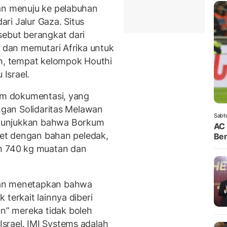
an menuju ke pelabuhan
dari Jalur Gaza. Situs
sebut berangkat dari
l dan memutari Afrika untuk
ah, tempat kelompok Houthi
Israel.
lam dokumentasi, yang
ingan Solidaritas Melawan
Sabt
nunjukkan bahwa Borkum
AC 
oket dengan bahan peledak,
Ben
an 740 kg muatan dan
aan menetapkan bahwa
terkait lainnya diberi
” mereka tidak boleh
srael. IMI Systems adalah