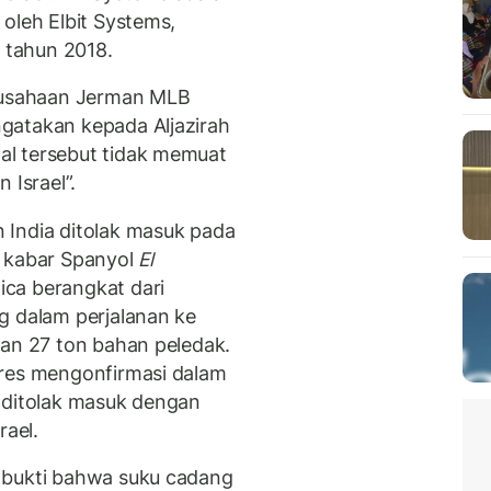
oleh Elbit Systems,
a tahun 2018.
erusahaan Jerman MLB
gatakan kepada Aljazirah
l tersebut tidak memuat
 Israel”.
 India ditolak masuk pada
 kabar Spanyol
El
ca berangkat dari
g dalam perjalanan ke
tan 27 ton bahan peledak.
ares mengonfirmasi dalam
 ditolak masuk dengan
rael.
 bukti bahwa suku cadang