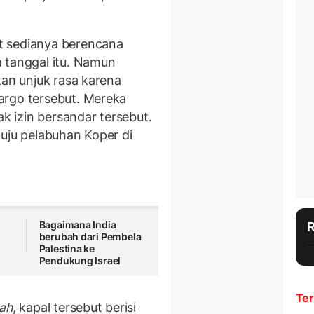
t sedianya berencana
 tanggal itu. Namun
kan unjuk rasa karena
argo tersebut. Mereka
 izin bersandar tersebut.
nuju pelabuhan Koper di
Bagaimana India
berubah dari Pembela
Palestina ke
Pendukung Israel
Ter
rah
, kapal tersebut berisi