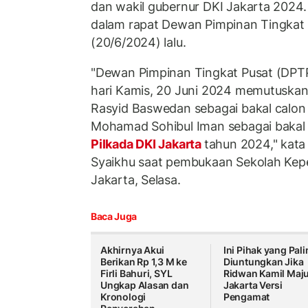
dan wakil gubernur DKI Jakarta 2024. 
dalam rapat Dewan Pimpinan Tingkat
(20/6/2024) lalu.
"Dewan Pimpinan Tingkat Pusat (DPTP
hari Kamis, 20 Juni 2024 memutuska
Rasyid Baswedan sebagai bakal calon
Mohamad Sohibul Iman sebagai bakal 
Pilkada DKI Jakarta
tahun 2024," kat
Syaikhu saat pembukaan Sekolah Kep
Jakarta, Selasa.
Baca Juga
Akhirnya Akui
Ini Pihak yang Pal
Berikan Rp 1,3 M ke
Diuntungkan Jika
Firli Bahuri, SYL
Ridwan Kamil Maju
Ungkap Alasan dan
Jakarta Versi
Kronologi
Pengamat