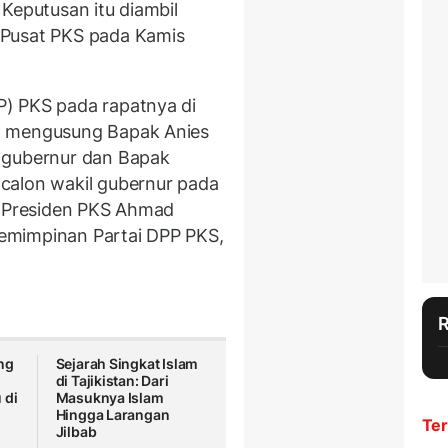
Keputusan itu diambil
 Pusat PKS pada Kamis
) PKS pada rapatnya di
n mengusung Bapak Anies
 gubernur dan Bapak
calon wakil gubernur pada
a Presiden PKS Ahmad
emimpinan Partai DPP PKS,
ing
Sejarah Singkat Islam
di Tajikistan: Dari
 di
Masuknya Islam
Hingga Larangan
Ter
Jilbab