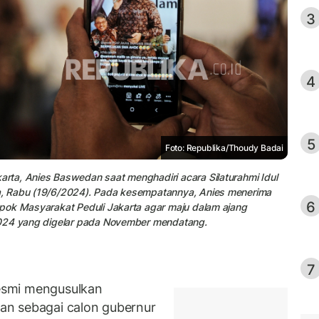
3
4
5
Foto: Republika/Thoudy Badai
ta, Anies Baswedan saat menghadiri acara Silaturahmi Idul
a, Rabu (19/6/2024). Pada kesempatannya, Anies menerima
6
pok Masyarakat Peduli Jakarta agar maju dalam ajang
2024 yang digelar pada November mendatang.
7
esmi mengusulkan
an sebagai calon gubernur