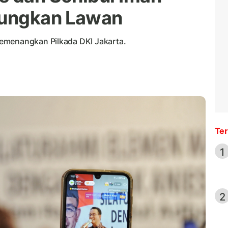
tungkan Lawan
emenangkan Pilkada DKI Jakarta.
Ter
1
2