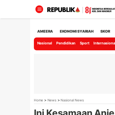
AMEERA
EKONOMI SYARIAH
SKOR
Nasional
Pendidikan
Sport
Internasiona
>
>
Home
News
Nasional News
Ini Kesamaan Anie