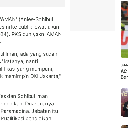
AMAN' (Anies-Sohibul
esmi ke publik lewat akun
024). PKS pun yakni AMAN
a.
ul Iman, ada yang sudah
' katanya, nanti
Sabt
lifikasi yang mumpuni,
AC 
tuk memimpin DKI Jakarta,"
Ben
nies dan Sohibul Iman
pendidikan. Dua-duanya
 Paramadina. Jabatan itu
kualifikasi pendidikan