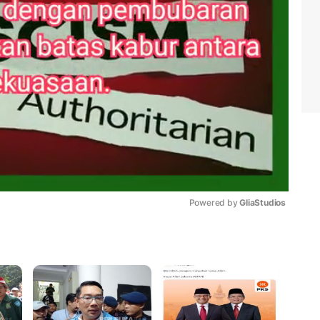
Powered by 
GliaStudios
Mute