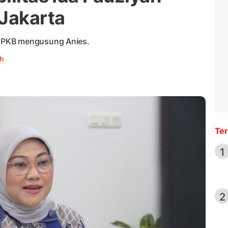
 Jakarta
 PKB mengusung Anies.
h
Ter
1
2