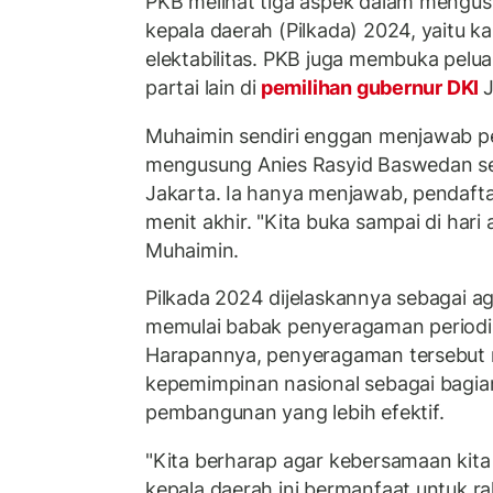
PKB melihat tiga aspek dalam mengus
kepala daerah (Pilkada) 2024, yaitu kap
elektabilitas. PKB juga membuka pelu
partai lain di
pemilihan gubernur DKI
J
Muhaimin sendiri enggan menjawab p
mengusung Anies Rasyid Baswedan se
Jakarta. Ia hanya menjawab, pendaft
menit akhir. "Kita buka sampai di hari ak
Muhaimin.
Pilkada 2024 dijelaskannya sebagai a
memulai babak penyeragaman periodis
Harapannya, penyeragaman tersebut 
kepemimpinan nasional sebagai bagian 
pembangunan yang lebih efektif.
"Kita berharap agar kebersamaan kita
kepala daerah ini bermanfaat untuk ra