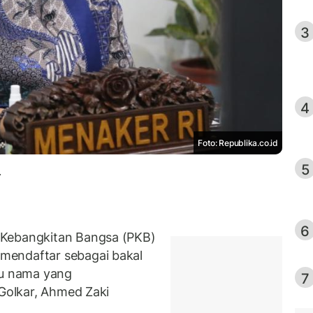
3
4
Foto: Republika.co.id
5
.
6
 Kebangkitan Bangsa (PKB)
mendaftar sebagai bakal
tu nama yang
7
 Golkar, Ahmed Zaki