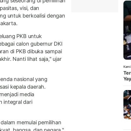
ung seseorang di pemilihan
asitas, visi, dan
ang untuk berkoalisi dengan
akarta.
eluang PKB untuk
bagai calon gubernur DKI
aran di PKB dibuka sampai
hir. Nanti lihat saja," ujar
Kami
Ter
Yay
genda nasional yang
asi kepala daerah.
menjadi media
integral dari
 dalam memulai pemilihan
kyat, bangsa, dan negara,"