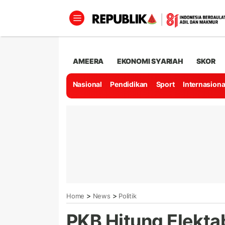
AMEERA
EKONOMI SYARIAH
SKOR
Nasional
Pendidikan
Sport
Internasiona
>
>
Home
News
Politik
PKB Hitung Elektab