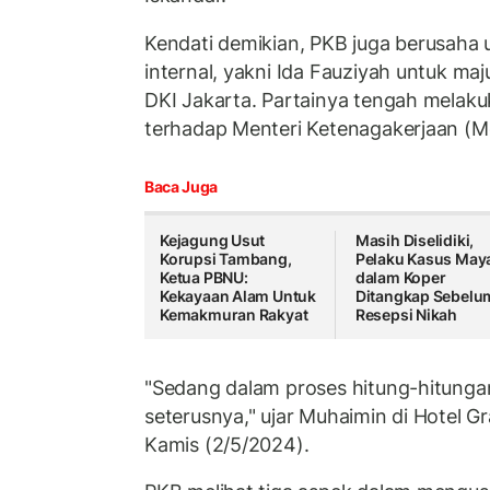
Kendati demikian, PKB juga berusaha
internal, yakni Ida Fauziyah untuk ma
DKI Jakarta. Partainya tengah melaku
terhadap Menteri Ketenagakerjaan (Me
Baca Juga
Kejagung Usut
Masih Diselidiki,
Korupsi Tambang,
Pelaku Kasus May
Ketua PBNU:
dalam Koper
Kekayaan Alam Untuk
Ditangkap Sebelu
Kemakmuran Rakyat
Resepsi Nikah
"Sedang dalam proses hitung-hitungan
seterusnya," ujar Muhaimin di Hotel G
Kamis (2/5/2024).