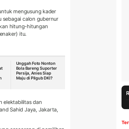
 untuk mengusung kader
ju sebagai calon gubernur
kan hitung-hitungan
naker) itu.
Unggah Foto Nonton
at
Bola Bareng Suporter
Persija, Anies Siap
m
Maju di Pilgub DKI?
 elektabilitas dan
rand Sahid Jaya, Jakarta,
Ter