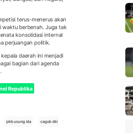
mpetisi terus-menerus akan
ki waktu berbenah. Juga tak
nata konsolidasi internal
 perjuangan politik.
kepala daerah ini menjadi
bagai bagian dari agenda
.
nel Republika
pkb usung ida
cagub dki