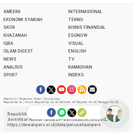
AMEERA
INTERNASIONAL
EKONOMI SYARIAH
TEKNO
SKOR
BISNIS FINANSIAL
KHAZANAH
ESGNOW
IQRA
VISUAL
ISLAM DIGEST
ENGLISH
NEWS
TV
ANALISIS
RAMADHAN
SPORT
INDEKS
About Us
|
Pedoman Siber
|
Disclaimer
Republika.id
|
Ihram.republika.co.id
|
Retizen.id
|
Rejabar.co.id
|
Rejogja.co.id
|
Republika telah diverifikasi oleh Dewan Pers
Sertifikat Nomor 1058/DP-Verifikasi/K/XII/2022
https://dewanpers.or.id/data/perusahaanpers
Ask me!