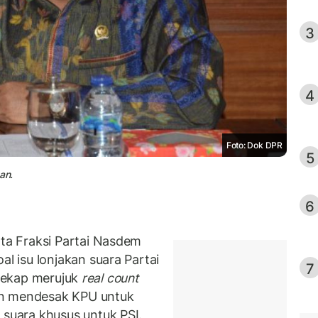
3
4
Foto: Dok DPR
5
an.
6
a Fraksi Partai Nasdem
 isu lonjakan suara Partai
7
irekap merujuk
real count
un mendesak KPU untuk
uara khusus untuk PSI.