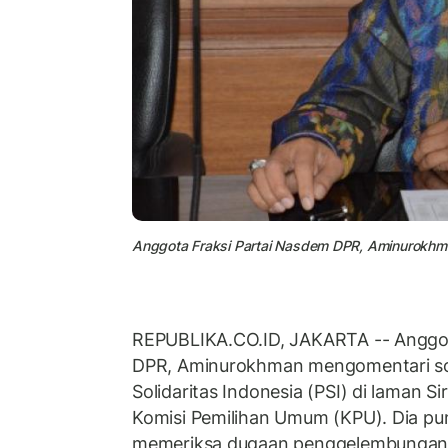
Anggota Fraksi Partai Nasdem DPR, Aminurokhm
REPUBLIKA.CO.ID, JAKARTA -- Anggot
DPR, Aminurokhman mengomentari soal
Solidaritas Indonesia (PSI) di laman S
Komisi Pemilihan Umum (KPU). Dia p
memeriksa dugaan penggelembungan s