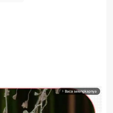
Baca selengkapnya
arrow_forward_ios