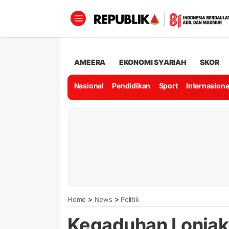
AMEERA
EKONOMI SYARIAH
SKOR
Nasional
Pendidikan
Sport
Internasiona
>
>
Home
News
Politik
Kegaduhan Lonjak