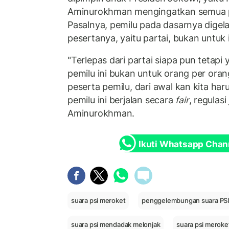
Aminurokhman mengingatkan semua pih
Pasalnya, pemilu pada dasarnya digela
pesertanya, yaitu partai, bukan untuk 
"Terlepas dari partai siapa pun tetapi
pemilu ini bukan untuk orang per oran
peserta pemilu, dari awal kan kita h
pemilu ini berjalan secara
fair
, regulas
Aminurokhman.
Ikuti Whatsapp Chan
suara psi meroket
penggelembungan suara PS
suara psi mendadak melonjak
suara psi meroket