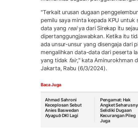
"Terkait urusan dugaan penggelembun
pemilu saya minta kepada KPU untuk 
data yang
real
ya dari Sirekap itu sej
dipertanggungjawabkan. Ketika itu tida
ada unsur-unsur yang disengaja dari p
mengalihkan data-data dari peserta l
yang tidak
fair
," kata Aminurokhman d
Jakarta, Rabu (6/3/2024).
Baca Juga
Ahmad Sahroni
Pengamat: Hak
Keceplosan Sebut
Angket Seharusny
Anies Baswedan
Selidiki Dugaan
Nyagub
DKI Lagi
Kecurangan Pileg
Juga