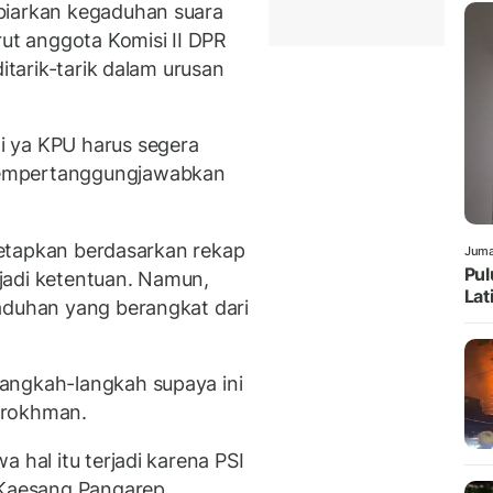
biarkan kegaduhan suara
rut anggota Komisi II DPR
ditarik-tarik dalam urusan
 ya KPU harus segera
mempertanggungjawabkan
itetapkan berdasarkan rekap
Juma
Pul
jadi ketentuan. Namun,
Lat
aduhan yang berangkat dari
angkah-langkah supaya ini
urokhman.
 hal itu terjadi karena PSI
 Kaesang Pangarep,