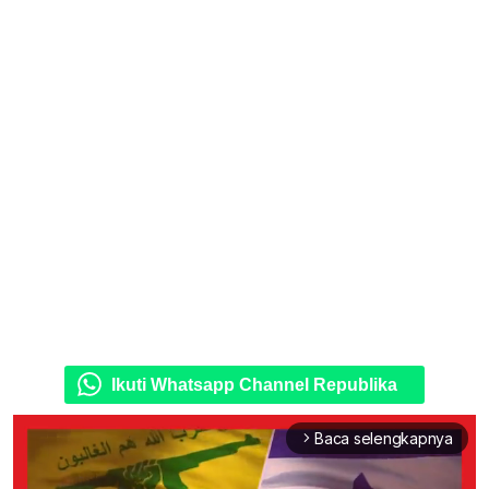
Ikuti Whatsapp Channel Republika
Baca selengkapnya
arrow_forward_ios