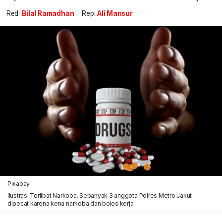
Red:
Bilal Ramadhan
Rep:
Ali Mansur
Pixabay
Ilustrasi Terlibat Narkoba. Sebanyak 3 anggota Polres Metro Jakut
dipecat karena kena narkoba dan bolos kerja.