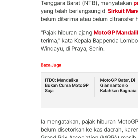
Tenggara Barat (NTB), menyatakan
pa
yang telah berlangsung di
Sirkuit Man
belum diterima atau belum ditransfer h
"Pajak hiburan ajang
MotoGP Mandali
terima," kata Kepala Bappenda Lombo
Windayu, di Praya, Senin.
Baca Juga
ITDC: Mandalika
MotoGP Qatar, Di
Bukan Cuma MotoGP
Giannantonio
Saja
Kalahkan Bagnaia
Ia mengatakan, pajak hiburan MotoGP
belum disetorkan ke kas daerah, karen
Grand Prix Association (MGPA) masi