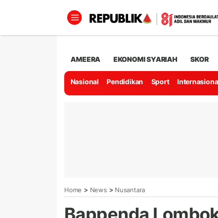
AMEERA
EKONOMI SYARIAH
SKOR
Nasional
Pendidikan
Sport
Internasiona
>
>
Home
News
Nusantara
Bappenda Lombok 