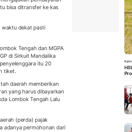
u bisa ditransfer ke kas
waktu dekat pasti
 Lombok Tengah dan MGPA
GP di Sirkuit Mandalika
Kami
penyelenggara itu 20
HSU
 tiket.
Pro
intah daerah memberikan
uran yang harus dibayarkan
ekda Lombok Tengah Lalu
aerah (perda) pajak
ena adanya permohonan dari