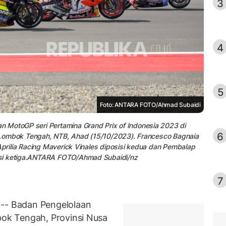
3
4
5
Foto: ANTARA FOTO/Ahmad Subaidi
 MotoGP seri Pertamina Grand Prix of Indonesia 2023 di
6
t, Lombok Tengah, NTB, Ahad (15/10/2023). Francesco Bagnaia
Aprilia Racing Maverick Vinales diposisi kedua dan Pembalap
isi ketiga.ANTARA FOTO/Ahmad Subaidi/nz
7
- Badan Pengelolaan
k Tengah, Provinsi Nusa