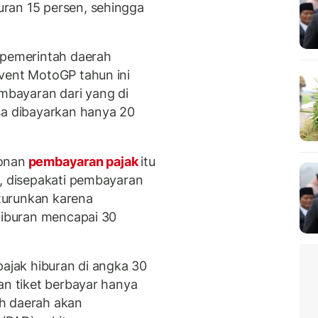
ran 15 persen, sehingga
 pemerintah daerah
vent MotoGP tahun ini
bayaran dari yang di
sa dibayarkan hanya 20
onan
pembayaran pajak
itu
i, disepakati pembayaran
 turunkan karena
 hiburan mencapai 30
pajak hiburan di angka 30
an tiket berbayar hanya
h daerah akan