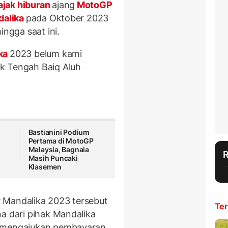
jak hiburan
ajang
MotoGP
dalika
pada Oktober 2023
ingga saat ini.
ka
2023 belum kami
k Tengah Baiq Aluh
Bastianini Podium
Pertama di MotoGP
Malaysia, Bagnaia
Masih Puncaki
Klasemen
 Mandalika 2023 tersebut
Ter
a dari pihak Mandalika
h mengajukan pembayaran