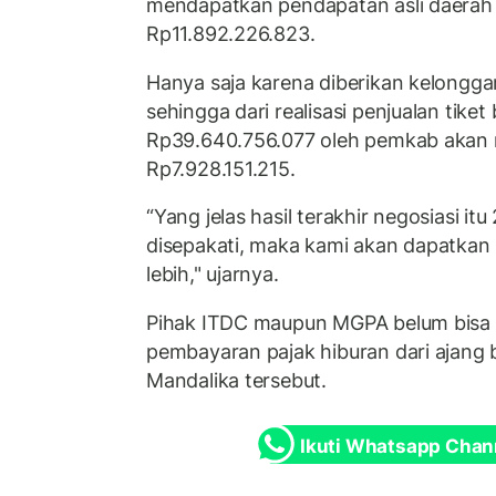
mendapatkan pendapatan asli daerah 
Rp11.892.226.823.
Hanya saja karena diberikan kelongga
sehingga dari realisasi penjualan tike
Rp39.640.756.077 oleh pemkab akan
Rp7.928.151.215.
“Yang jelas hasil terakhir negosiasi it
disepakati, maka kami akan dapatkan 
lebih," ujarnya.
Pihak ITDC maupun MGPA belum bisa d
pembayaran pajak hiburan dari ajang b
Mandalika tersebut.
Ikuti Whatsapp Chan