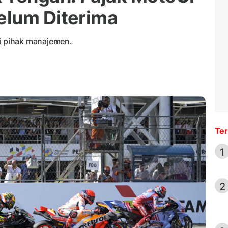
elum Diterima
 pihak manajemen.
Ter
1
2