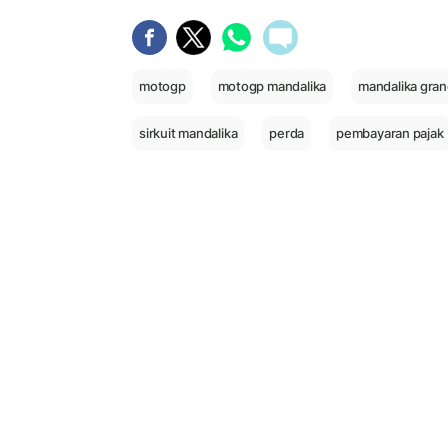
motogp
motogp mandalika
mandalika gran
sirkuit mandalika
perda
pembayaran pajak