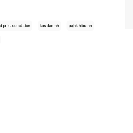
d prix association
kas daerah
pajak hiburan