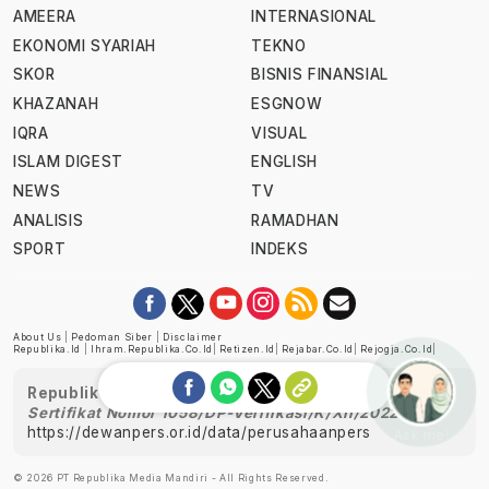
AMEERA
INTERNASIONAL
EKONOMI SYARIAH
TEKNO
SKOR
BISNIS FINANSIAL
KHAZANAH
ESGNOW
IQRA
VISUAL
ISLAM DIGEST
ENGLISH
NEWS
TV
ANALISIS
RAMADHAN
SPORT
INDEKS
About Us
|
Pedoman Siber
|
Disclaimer
Republika.id
|
Ihram.republika.co.id
|
Retizen.id
|
Rejabar.co.id
|
Rejogja.co.id
|
Republika telah diverifikasi oleh Dewan Pers
Sertifikat Nomor 1058/DP-Verifikasi/K/XII/2022
https://dewanpers.or.id/data/perusahaanpers
Ask me!
© 2026 PT Republika Media Mandiri - All Rights Reserved.