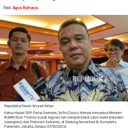
Red:
Agus Raharjo
Republika/ Nawir Arsyad Akbar
Ketua Harian DPP Partai Gerindra, Sufmi Dasco Ahmad menyebut Menteri
BUMN Erick Thohoir sudah legowo tak menjadi bakal calon wakil presiden
(cawapres) dari Prabowo Subianto, di Gedung Nusantara III, Kompleks
Parlemen, Jakarta, Selasa (31/10/2023).