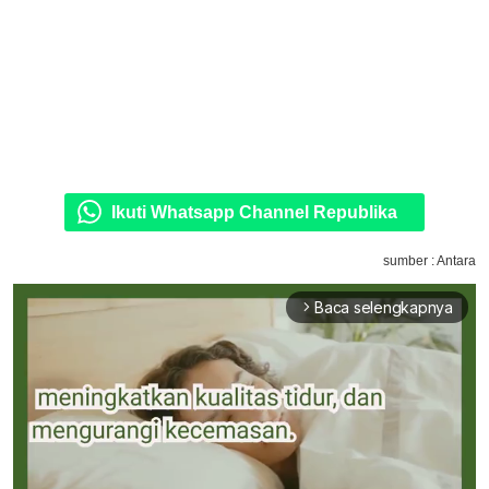
Ikuti Whatsapp Channel Republika
sumber : Antara
Baca selengkapnya
arrow_forward_ios