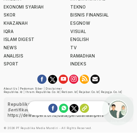
EKONOMI SYARIAH
TEKNO
SKOR
BISNIS FINANSIAL
KHAZANAH
ESGNOW
IQRA
VISUAL
ISLAM DIGEST
ENGLISH
NEWS
TV
ANALISIS
RAMADHAN
SPORT
INDEKS
About Us
|
Pedoman Siber
|
Disclaimer
Republika.id
|
Ihram.republika.co.id
|
Retizen.id
|
Rejabar.co.id
|
Rejogja.co.id
|
Republika telah diverifikasi oleh Dewan Pers
Sertifikat Nomor 1058/DP-Verifikasi/K/XII/2022
https://dewanpers.or.id/data/perusahaanpers
Ask me!
© 2026 PT Republika Media Mandiri - All Rights Reserved.