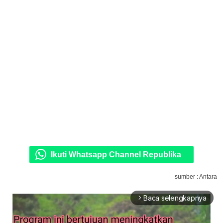
Ikuti Whatsapp Channel Republika
sumber : Antara
Baca selengkapnya
arrow_forward_ios