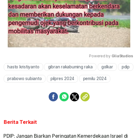
Powered by 
GliaStudios
hasto kristiyanto
gibran rakabuming raka
golkar
pdip
Mute
prabowo subianto
pilpres 2024
pemilu 2024
Berita Terkait
PDIP: Jangan Biarkan Peringatan Kemerdekaan Israel di