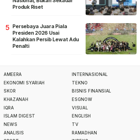
Nasional, Bukan Sekadar
Produk Riset
Persebaya Juara Piala
5
Presiden 2026 Usai
Kalahkan Persib Lewat Adu
Penalti
AMEERA
INTERNASIONAL
EKONOMI SYARIAH
TEKNO
SKOR
BISNIS FINANSIAL
KHAZANAH
ESGNOW
IQRA
VISUAL
ISLAM DIGEST
ENGLISH
NEWS
TV
ANALISIS
RAMADHAN