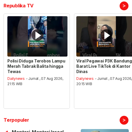
>
Republika TV
Polisi Diduga Terobos Lampu
Viral Pegawai P3K Bandung
Merah Tabrak Balita hingga
Barat Live TikTok di Kantor
Tewas
Dinas
Dailynews
- Jumat , 07 Aug 2026,
Dailynews
- Jumat , 07 Aug 2026
21:15 WIB
20:15 WIB
>
Terpopuler