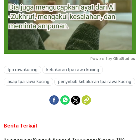
Powered by 
GliaStudios
tpa rawakucing
kebakaran tpa rawa kucing
Mute
asap tpa rawa kucing
penyebab kebakaran tpa rawa kucing
Berita Terkait
Penanganan Sampah Sempat Terganggu Karena TPA