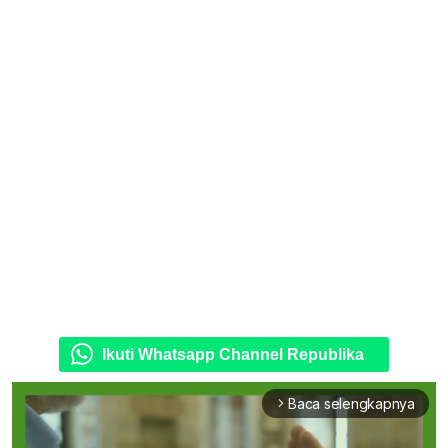
Ikuti Whatsapp Channel Republika
Baca selengkapnya
arrow_forward_ios