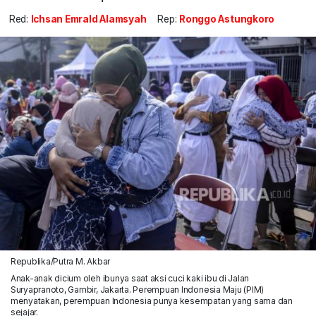
Red:
Ichsan Emrald Alamsyah
Rep:
Ronggo Astungkoro
Republika/Putra M. Akbar
Anak-anak dicium oleh ibunya saat aksi cuci kaki ibu di Jalan
Suryapranoto, Gambir, Jakarta. Perempuan Indonesia Maju (PIM)
menyatakan, perempuan Indonesia punya kesempatan yang sama dan
sejajar.