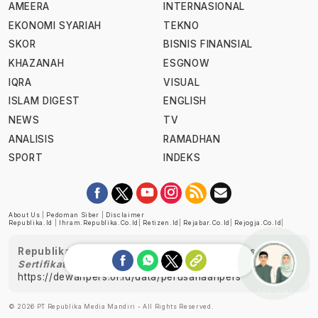
AMEERA
INTERNASIONAL
EKONOMI SYARIAH
TEKNO
SKOR
BISNIS FINANSIAL
KHAZANAH
ESGNOW
IQRA
VISUAL
ISLAM DIGEST
ENGLISH
NEWS
TV
ANALISIS
RAMADHAN
SPORT
INDEKS
About Us
|
Pedoman Siber
|
Disclaimer
Republika.id
|
Ihram.republika.co.id
|
Retizen.id
|
Rejabar.co.id
|
Rejogja.co.id
|
Republika telah diverifikasi oleh Dewan Pers
Sertifikat Nomor 1058/DP-Verifikasi/K/XII/2022
https://dewanpers.or.id/data/perusahaanpers
Ask me!
© 2026 PT Republika Media Mandiri - All Rights Reserved.