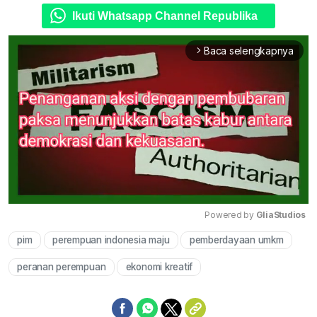
Ikuti Whatsapp Channel Republika
Baca selengkapnya
arrow_forward_ios
Powered by 
GliaStudios
pim
perempuan indonesia maju
pemberdayaan umkm
Mute
peranan perempuan
ekonomi kreatif