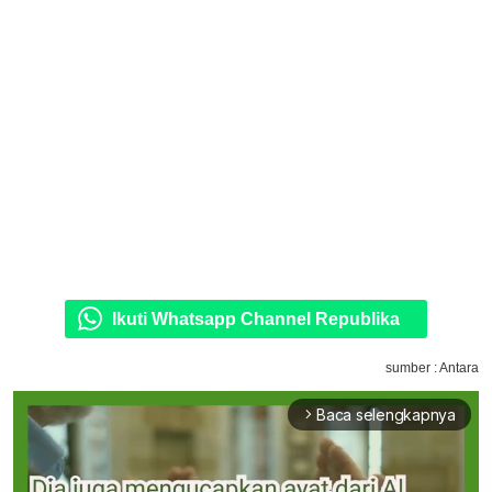
Ikuti Whatsapp Channel Republika
sumber : Antara
Baca selengkapnya
arrow_forward_ios