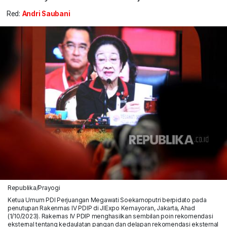
Red:
Andri Saubani
Republika/Prayogi
Ketua Umum PDI Perjuangan Megawati Soekarnoputri berpidato pada
penutupan Rakenrnas IV PDIP di JIExpo Kemayoran, Jakarta, Ahad
(1/10/2023). Rakernas IV PDIP menghasilkan sembilan poin rekomendasi
eksternal tentang kedaulatan pangan dan delapan rekomendasi eksternal