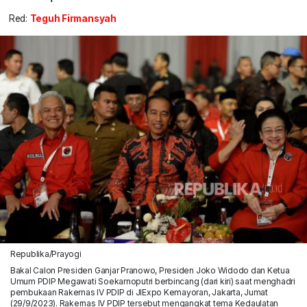
Red:
Teguh Firmansyah
Republika/Prayogi
Bakal Calon Presiden Ganjar Pranowo, Presiden Joko Widodo dan Ketua
Umum PDIP Megawati Soekarnoputri berbincang (dari kiri) saat menghadri
pembukaan Rakernas IV PDIP di JIExpo Kemayoran, Jakarta, Jumat
(29/9/2023). Rakernas IV PDIP tersebut mengangkat tema Kedaulatan