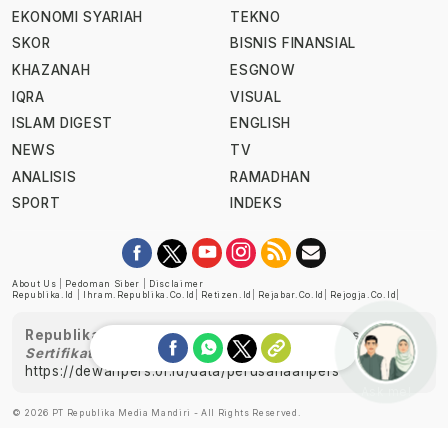
EKONOMI SYARIAH
TEKNO
SKOR
BISNIS FINANSIAL
KHAZANAH
ESGNOW
IQRA
VISUAL
ISLAM DIGEST
ENGLISH
NEWS
TV
ANALISIS
RAMADHAN
SPORT
INDEKS
About Us
|
Pedoman Siber
|
Disclaimer
Republika.id
|
Ihram.republika.co.id
|
Retizen.id
|
Rejabar.co.id
|
Rejogja.co.id
|
Republika telah diverifikasi oleh Dewan Pers
Sertifikat Nomor 1058/DP-Verifikasi/K/XII/2022
https://dewanpers.or.id/data/perusahaanpers
Ask me!
© 2026 PT Republika Media Mandiri - All Rights Reserved.