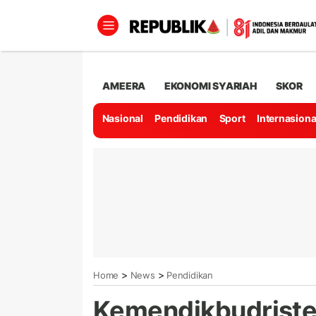
AMEERA
EKONOMI SYARIAH
SKOR
Nasional
Pendidikan
Sport
Internasiona
>
>
Home
News
Pendidikan
Kemendikbudriste