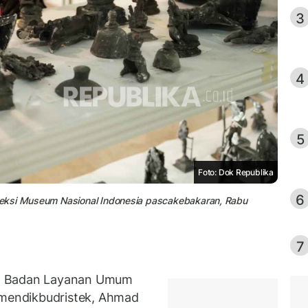
3
4
5
Foto: Dok Republika
6
leksi Museum Nasional Indonesia pascakebakaran, Rabu
7
la Badan Layanan Umum
mendikbudristek, Ahmad