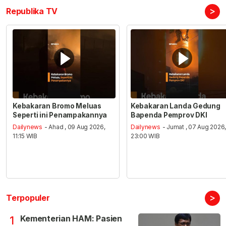
>
Republika TV
Kebakaran Bromo Meluas
Kebakaran Landa Gedung
Seperti ini Penampakannya
Bapenda Pemprov DKI
Dailynews
- Ahad , 09 Aug 2026,
Dailynews
- Jumat , 07 Aug 2026
11:15 WIB
23:00 WIB
>
Terpopuler
Kementerian HAM: Pasien
1