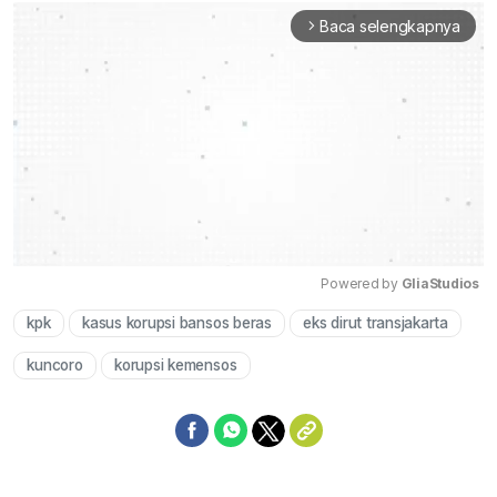
Baca selengkapnya
arrow_forward_ios
Powered by 
GliaStudios
kpk
kasus korupsi bansos beras
eks dirut transjakarta
Mute
kuncoro
korupsi kemensos