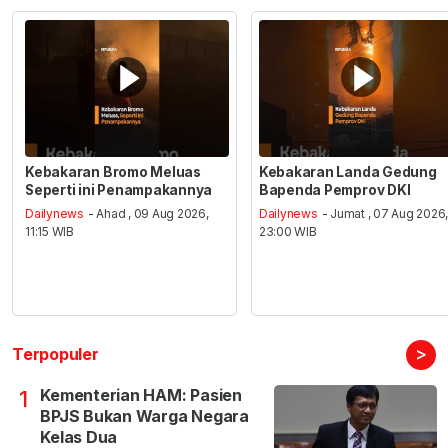
Kebakaran Bromo Meluas
Kebakaran Landa Gedung
Seperti ini Penampakannya
Bapenda Pemprov DKI
Dailynews
- Ahad , 09 Aug 2026,
Dailynews
- Jumat , 07 Aug 2026
11:15 WIB
23:00 WIB
>
Terpopuler
Kementerian HAM: Pasien
1
BPJS Bukan Warga Negara
Kelas Dua