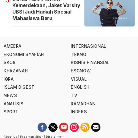
5
Kemerdekaan, Jaket Varsity
UBSI Jadi Hadiah Spesial
Mahasiswa Baru
AMEERA
INTERNASIONAL
EKONOMI SYARIAH
TEKNO
SKOR
BISNIS FINANSIAL
KHAZANAH
ESGNOW
IQRA
VISUAL
ISLAM DIGEST
ENGLISH
NEWS
TV
ANALISIS
RAMADHAN
SPORT
INDEKS
About Us
|
Pedoman Siber
|
Disclaimer