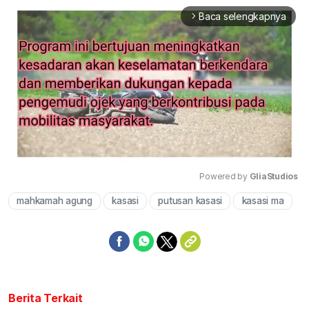
Baca selengkapnya
arrow_forward_ios
Powered by 
GliaStudios
mahkamah agung
kasasi
putusan kasasi
kasasi ma
Mute
Berita Terkait