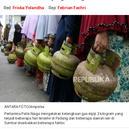
Red:
Friska Yolandha
Rep:
Febrian Fachri
ANTARA FOTO/Ampelsa
Pertamina Patra Niaga mengatakan kelangkaan gas elpiji 3 kilogram yang
terjadi beberapa hari terakhir di Padang dan beberapa daerah lain di
Sumbar disebabkan beberapa faktor.