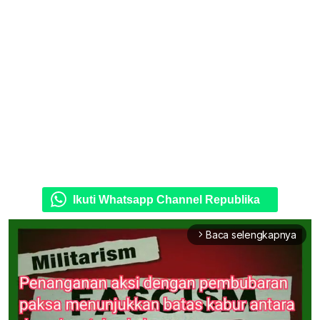
Ikuti Whatsapp Channel Republika
Baca selengkapnya
arrow_forward_ios