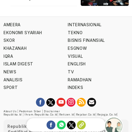
AMEERA
INTERNASIONAL
EKONOMI SYARIAH
TEKNO
SKOR
BISNIS FINANSIAL
KHAZANAH
ESGNOW
IQRA
VISUAL
ISLAM DIGEST
ENGLISH
NEWS
TV
ANALISIS
RAMADHAN
SPORT
INDEKS
About Us
|
Pedoman Siber
|
Disclaimer
Republika.id
|
Ihram.republika.co.id
|
Retizen.id
|
Rejabar.co.id
|
Rejogja.co.id
|
Republika telah diverifikasi oleh Dewan Pers
Sertifikat Nomor 1058/DP-Verifikasi/K/XII/2022