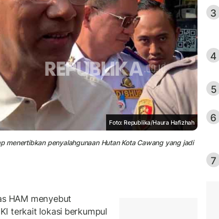
3
4
5
6
Foto: Republika/Haura Hafizhah
siap menertibkan penyalahgunaan Hutan Kota Cawang yang jadi
7
as HAM menyebut
I terkait lokasi berkumpul