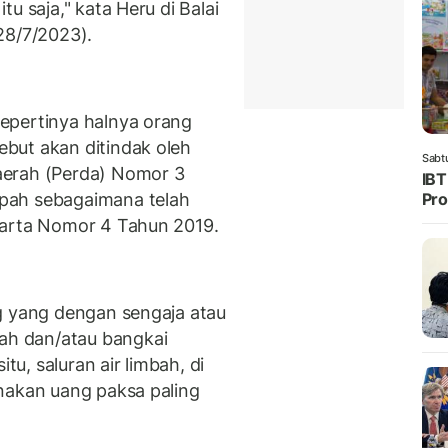
u saja," kata Heru di Balai
(28/7/2023).
epertinya halnya orang
but akan ditindak oleh
Sabt
aerah (Perda) Nomor 3
IBT
pah sebagaimana telah
Pro
karta Nomor 4 Tahun 2019.
g yang dengan sengaja atau
h dan/atau bangkai
tu, saluran air limbah, di
nakan uang paksa paling