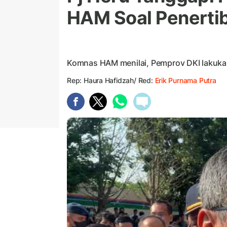
HAM Soal Penerti
Komnas HAM menilai, Pemprov DKI lakuka
Rep: Haura Hafidzah/ Red:
Erik Purnama Putra