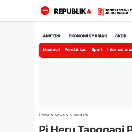
AMEERA
EKONOMI SYARIAH
SKOR
Nasional
Pendidikan
Sport
Internasiona
>
>
Home
News
Nusantara
Pj Heru Tanggapi 