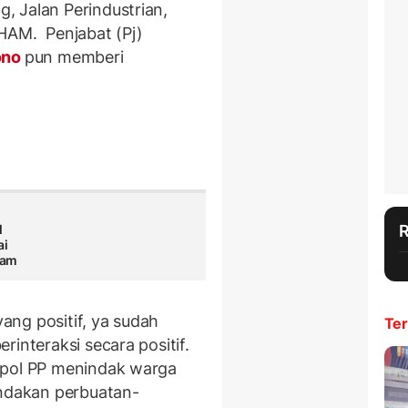
 Jalan Perindustrian,
HAM. Penjabat (Pj)
ono
pun memberi
l
ai
Jam
yang positif, ya sudah
Ter
interaksi secara positif.
tpol PP menindak warga
indakan perbuatan-