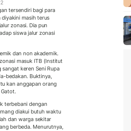
 2
an tersendiri bagi para
diyakini masih terus
lur zonasi. Dia pun
dap siswa jalur zonasi
ademik dan non akademik.
zonasi masuk ITB (Institut
g sangat keren Seni Rupa
da-bedakan. Buktinya,
i itu kan anggapan orang
 Gatot.
ak terbebani dengan
emang diakui butuh waktu
ah dan warga sekitar
ang berbeda. Menurutnya,