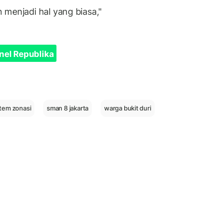
 menjadi hal yang biasa,"
nel Republika
tem zonasi
sman 8 jakarta
warga bukit duri