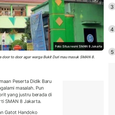
3
4
Foto: Situs resmi SMAN 8 Jakarta
5
 door to door agar warga Bukit Duri mau masuk SMAN 8.
maan Peserta Didik Baru
ngalami masalah. Pun
rit yang justru berada di
ti SMAN 8 Jakarta.
an Gatot Handoko