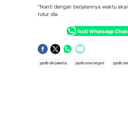
"Nanti dengan berjalannya waktu akan
tutur dia.
Ikuti Whatsapp Chan
ppdb dki jakarta
ppdb sma negeri
ppdb sis