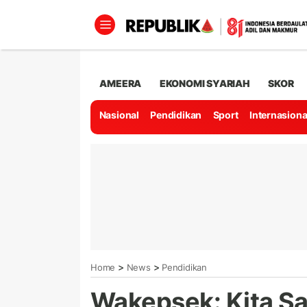
AMEERA
EKONOMI SYARIAH
SKOR
Nasional
Pendidikan
Sport
Internasiona
>
>
Home
News
Pendidikan
Wakepsek: Kita S