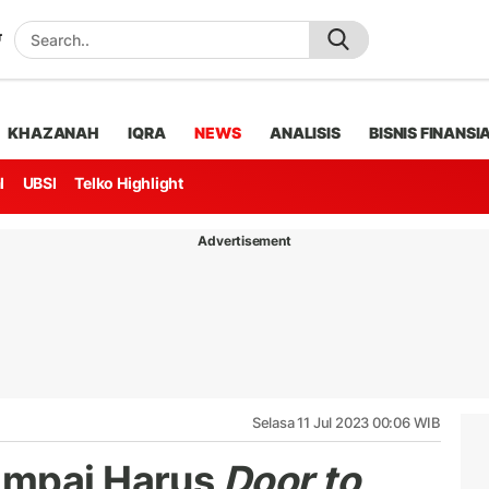
KHAZANAH
IQRA
NEWS
ANALISIS
BISNIS FINANSI
l
UBSI
Telko Highlight
Advertisement
Selasa 11 Jul 2023 00:06 WIB
ampai Harus
Door to