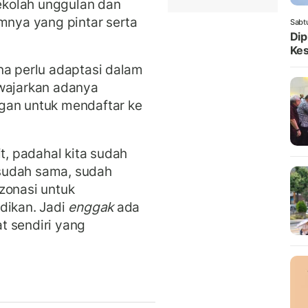
kolah unggulan dan
mnya yang pintar serta
Sabt
Dip
Ke
na perlu adaptasi dalam
ewajarkan adanya
gan untuk mendaftar ke
, padahal kita sudah
sudah sama, sudah
onasi untuk
dikan. Jadi
enggak
ada
t sendiri yang