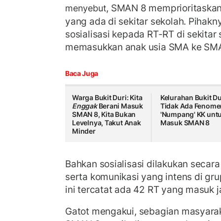
, SMAN 8 memprioritaska
menyebut
yang ada di sekitar sekolah. Pihak
sosialisasi kepada RT-RT di sekitar
memasukkan anak usia SMA ke SM
Baca Juga
Warga Bukit Duri: Kita
Kelurahan Bukit Du
Enggak
Berani Masuk
Tidak Ada Fenome
SMAN 8, Kita Bukan
'Numpang' KK unt
Levelnya, Takut Anak
Masuk SMAN 8
Minder
Bahkan sosialisasi dilakukan secara
serta komunikasi yang intens di gr
ini tercatat ada 42 RT yang masuk ja
Gatot mengakui, sebagian masyarak