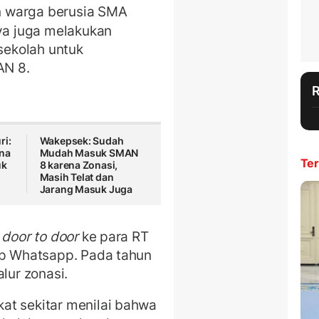
n warga berusia SMA
nya juga melakukan
 sekolah untuk
AN 8.
ri:
Wakepsek: Sudah
na
Mudah Masuk SMAN
Ter
uk
8 karena Zonasi,
Masih Telat dan
Jarang Masuk Juga
door to door
ke para RT
up Whatsapp. Pada tahun
lur zonasi.
at sekitar menilai bahwa