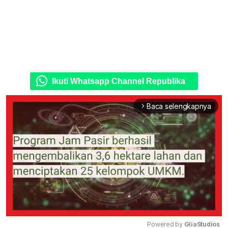
Ikuti Whatsapp Channel Republika
Baca selengkapnya
arrow_forward_ios
Powered by 
GliaStudios