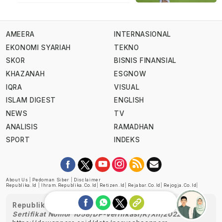
AMEERA
INTERNASIONAL
EKONOMI SYARIAH
TEKNO
SKOR
BISNIS FINANSIAL
KHAZANAH
ESGNOW
IQRA
VISUAL
ISLAM DIGEST
ENGLISH
NEWS
TV
ANALISIS
RAMADHAN
SPORT
INDEKS
About Us
|
Pedoman Siber
|
Disclaimer
Republika.id
|
Ihram.republika.co.id
|
Retizen.id
|
Rejabar.co.id
|
Rejogja.co.id
|
Republika telah diverifikasi oleh Dewan Pers
Sertifikat Nomor 1058/DP-Verifikasi/K/XII/2022