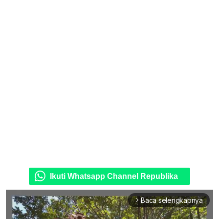
Ikuti Whatsapp Channel Republika
Baca selengkapnya
arrow_forward_ios