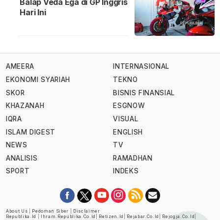
Balap Veda Ega di GP Inggris
Hari Ini
AMEERA
INTERNASIONAL
EKONOMI SYARIAH
TEKNO
SKOR
BISNIS FINANSIAL
KHAZANAH
ESGNOW
IQRA
VISUAL
ISLAM DIGEST
ENGLISH
NEWS
TV
ANALISIS
RAMADHAN
SPORT
INDEKS
About Us
|
Pedoman Siber
|
Disclaimer
Republika.id
|
Ihram.republika.co.id
|
Retizen.id
|
Rejabar.co.id
|
Rejogja.co.id
|