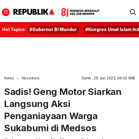
Hot Topics:
#Gubernur BI Mundur
#Kongres Umat Islam In
News
Nusantara
Senin , 26 Jun 2023, 06:02 WIB
Sadis! Geng Motor Siarkan
Langsung Aksi
Penganiayaan Warga
Sukabumi di Medsos