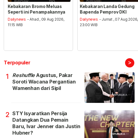
Kebakaran Bromo Meluas
Kebakaran Landa Gedung
Seperti ini Penampakannya
Bapenda Pemprov DKI
Dailynews
- Ahad , 09 Aug 2026,
Dailynews
- Jumat , 07 Aug 2026
11:15 WIB
23:00 WIB
>
Terpopuler
Reshuffle
Agustus, Pakar
1
Soroti Wacana Pergantian
Wamenhan dari Sipil
STY Isyaratkan Persija
2
Datangkan Dua Pemain
Baru, Ivar Jenner dan Justin
Hubner?