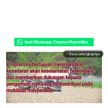
Ikuti Whatsapp Channel Republika
Baca selengkapnya
arrow_forward_ios