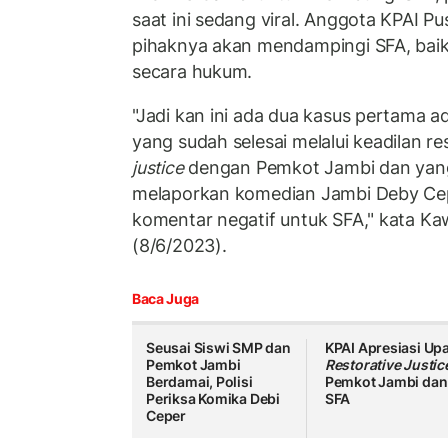
saat ini sedang viral. Anggota KPAI 
pihaknya akan mendampingi SFA, baik
secara hukum.
"Jadi kan ini ada dua kasus pertama a
yang sudah selesai melalui keadilan re
justice
dengan Pemkot Jambi dan yan
melaporkan komedian Jambi Deby Cep
komentar negatif untuk SFA," kata Ka
(8/6/2023).
Baca Juga
Seusai Siswi SMP dan
KPAI Apresiasi Up
Pemkot Jambi
Restorative Justic
Berdamai, Polisi
Pemkot Jambi dan
Periksa Komika Debi
SFA
Ceper