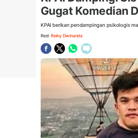
Gugat Komedian D
KPAI berikan pendampingan psikologis m
Red:
Reiny Dwinanda