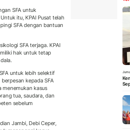
ngan SFA untuk
ntuk itu, KPAI Pusat telah
ingi SFA dengan bantuan
kologi SFA terjaga. KPAI
iliki hak untuk tetap
dala.
FA untuk lebih selektif
Juma
Kem
ga berpesan kepada SFA
Sep
jika menemukan kasus
rang tua, saudara, dan
peten sebelum
ian Jambi, Debi Ceper,