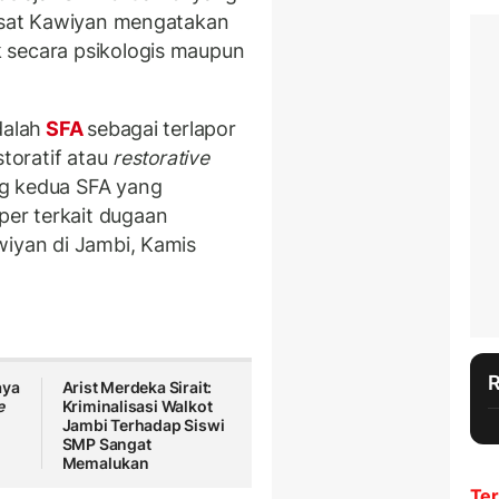
Pusat Kawiyan mengatakan
 secara psikologis maupun
dalah
SFA
sebagai terlapor
storatif atau
restorative
g kedua SFA yang
er terkait dugaan
wiyan di Jambi, Kamis
aya
Arist Merdeka Sirait:
e
Kriminalisasi Walkot
Jambi Terhadap Siswi
SMP Sangat
Memalukan
Ter