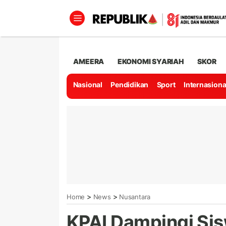
AMEERA
EKONOMI SYARIAH
SKOR
Nasional
Pendidikan
Sport
Internasiona
>
>
Home
News
Nusantara
KPAI Dampingi Sis