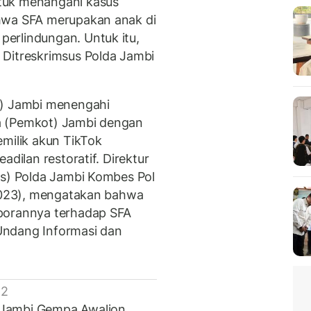
tuk menangani kasus
hwa SFA merupakan anak di
erlindungan. Untuk itu,
 Ditreskrimsus Polda Jambi
a) Jambi menengahi
a (Pemkot) Jambi dengan
emilik akun TikTok
adilan restoratif. Direktur
us) Polda Jambi Kombes Pol
/2023), mengatakan bahwa
porannya terhadap SFA
Undang Informasi dan
 2
 Jambi Gempa Awaljon