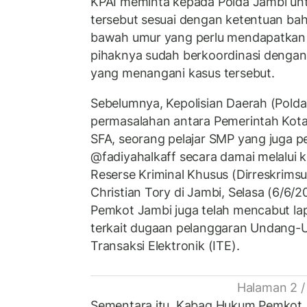
KPAI meminta kepada Polda Jambi un
tersebut sesuai dengan ketentuan ba
bawah umur yang perlu mendapatkan p
pihaknya sudah berkoordinasi dengan
yang menangani kasus tersebut.
Sebelumnya, Kepolisian Daerah (Pold
permasalahan antara Pemerintah Kot
SFA, seorang pelajar SMP yang juga p
@fadiyahalkaff secara damai melalui ke
Reserse Kriminal Khusus (Dirreskrims
Christian Tory di Jambi, Selasa (6/6
Pemkot Jambi juga telah mencabut la
terkait dugaan pelanggaran Undang-
Transaksi Elektronik (ITE).
Halaman 2 /
Sementara itu, Kabag Hukum Pemkot