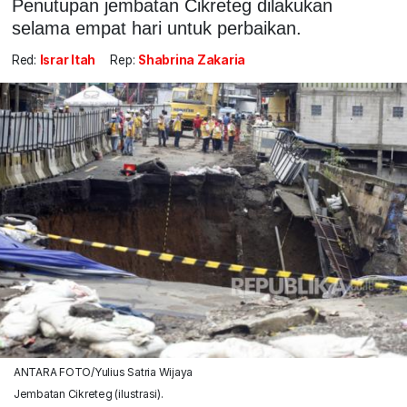
Penutupan jembatan Cikreteg dilakukan
selama empat hari untuk perbaikan.
Red:
Israr Itah
Rep:
Shabrina Zakaria
ANTARA FOTO/Yulius Satria Wijaya
Jembatan Cikreteg (ilustrasi).