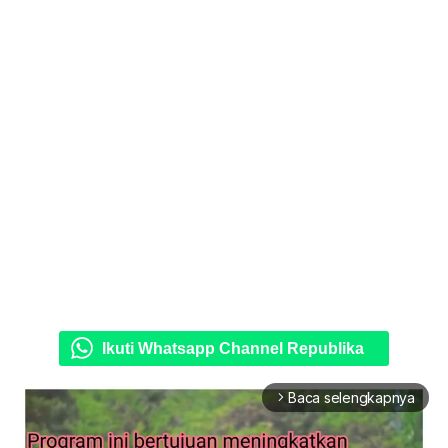
Ikuti Whatsapp Channel Republika
Baca selengkapnya
arrow_forward_ios