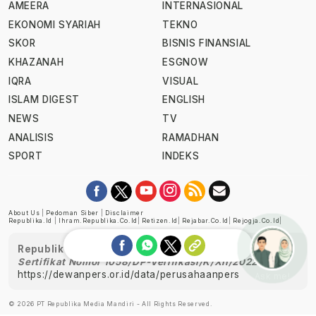
AMEERA
INTERNASIONAL
EKONOMI SYARIAH
TEKNO
SKOR
BISNIS FINANSIAL
KHAZANAH
ESGNOW
IQRA
VISUAL
ISLAM DIGEST
ENGLISH
NEWS
TV
ANALISIS
RAMADHAN
SPORT
INDEKS
About Us
|
Pedoman Siber
|
Disclaimer
Republika.id
|
Ihram.republika.co.id
|
Retizen.id
|
Rejabar.co.id
|
Rejogja.co.id
|
Republika telah diverifikasi oleh Dewan Pers
Sertifikat Nomor 1058/DP-Verifikasi/K/XII/2022
https://dewanpers.or.id/data/perusahaanpers
Ask me!
© 2026 PT Republika Media Mandiri - All Rights Reserved.