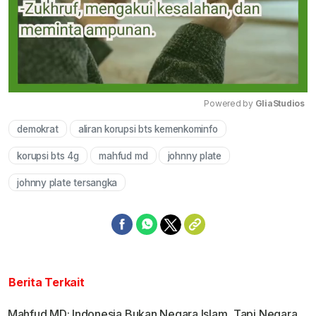
Powered by 
GliaStudios
demokrat
aliran korupsi bts kemenkominfo
Mute
korupsi bts 4g
mahfud md
johnny plate
johnny plate tersangka
Berita Terkait
Mahfud MD: Indonesia Bukan Negara Islam, Tapi Negara