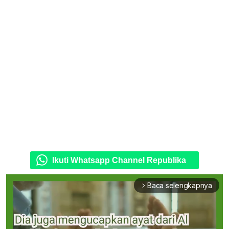
Ikuti Whatsapp Channel Republika
Baca selengkapnya
arrow_forward_ios