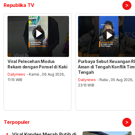
>
Republika TV
Viral Pelecehan Modus
Purbaya Sebut Keuangan RI
Rekam dengan Ponsel di Kaki
Aman di Tengah Konflik Tim
Tengah
Dailynews
- Kamis , 06 Aug 2026,
11:15 WIB
Dailynews
- Rabu , 05 Aug 2026,
23:15 WIB
>
Terpopuler
Viral Kopdes Merah Putih di