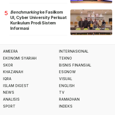
Benchmarking
ke Fasilkom
5
UI, Cyber University Perkuat
Kurikulum Prodi Sistem
Informasi
AMEERA
INTERNASIONAL
EKONOMI SYARIAH
TEKNO
SKOR
BISNIS FINANSIAL
KHAZANAH
ESGNOW
IQRA
VISUAL
ISLAM DIGEST
ENGLISH
NEWS
TV
ANALISIS
RAMADHAN
SPORT
INDEKS