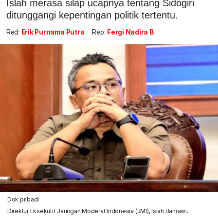
Islah merasa silap ucapnya tentang Sidogiri
ditunggangi kepentingan politik tertentu.
Red:
Erik Purnama Putra
Rep:
Fergi Nadira B
Dok pribadi
Direktur Eksekutif Jaringan Moderat Indonesia (JMI), Islah Bahrawi.