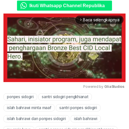
Ikuti Whatsapp Channel Republika
Baca selengkapnya
arrow_forward_ios
Powered by 
GliaStudios
ponpes sidogiri
santri sidogiri pengkhianat
Mute
islah bahrawi minta maaf
santri ponpes sidogiri
islah bahrawi dan ponpes sidogiri
islah bahrawi