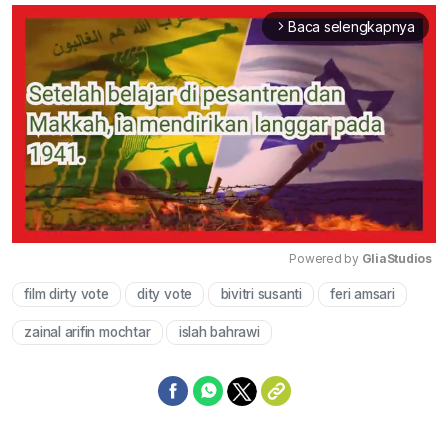
Baca selengkapnya
arrow_forward_ios
Powered by 
GliaStudios
film dirty vote
dity vote
bivitri susanti
feri amsari
Mute
zainal arifin mochtar
islah bahrawi