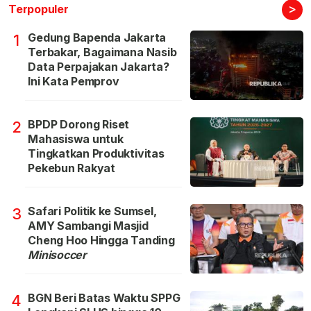
>
Terpopuler
Gedung Bapenda Jakarta
1
Terbakar, Bagaimana Nasib
Data Perpajakan Jakarta?
Ini Kata Pemprov
BPDP Dorong Riset
2
Mahasiswa untuk
Tingkatkan Produktivitas
Pekebun Rakyat
Safari Politik ke Sumsel,
3
AMY Sambangi Masjid
Cheng Hoo Hingga Tanding
Minisoccer
BGN Beri Batas Waktu SPPG
4