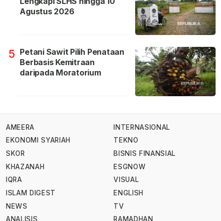
Lengkapi SLHS hingga 10
Agustus 2026
Petani Sawit Pilih Penataan
5
Berbasis Kemitraan
daripada Moratorium
AMEERA
INTERNASIONAL
EKONOMI SYARIAH
TEKNO
SKOR
BISNIS FINANSIAL
KHAZANAH
ESGNOW
IQRA
VISUAL
ISLAM DIGEST
ENGLISH
NEWS
TV
ANALISIS
RAMADHAN