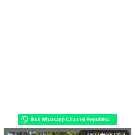
Ikuti Whatsapp Channel Republika
Baca selengkapnya
arrow_forward_ios