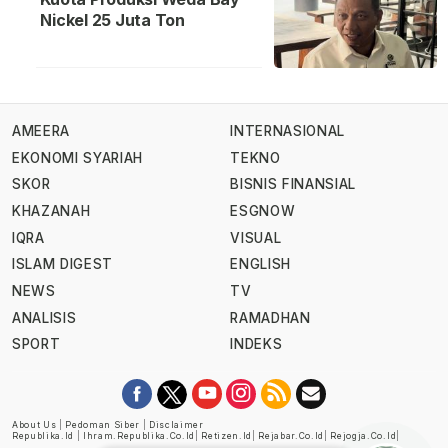
Nickel 25 Juta Ton
AMEERA
INTERNASIONAL
EKONOMI SYARIAH
TEKNO
SKOR
BISNIS FINANSIAL
KHAZANAH
ESGNOW
IQRA
VISUAL
ISLAM DIGEST
ENGLISH
NEWS
TV
ANALISIS
RAMADHAN
SPORT
INDEKS
About Us
|
Pedoman Siber
|
Disclaimer
Republika.id
|
Ihram.republika.co.id
|
Retizen.id
|
Rejabar.co.id
|
Rejogja.co.id
|