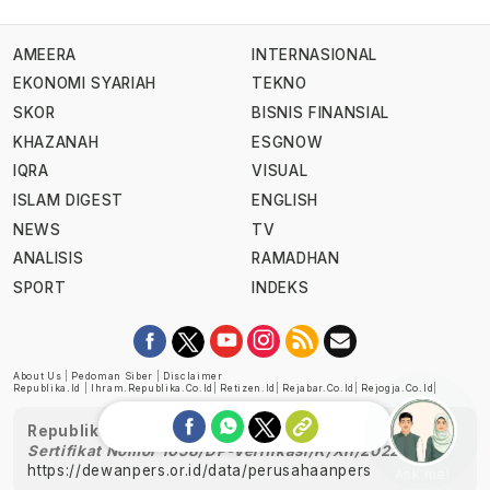
AMEERA
INTERNASIONAL
EKONOMI SYARIAH
TEKNO
SKOR
BISNIS FINANSIAL
KHAZANAH
ESGNOW
IQRA
VISUAL
ISLAM DIGEST
ENGLISH
NEWS
TV
ANALISIS
RAMADHAN
SPORT
INDEKS
About Us
|
Pedoman Siber
|
Disclaimer
Republika.id
|
Ihram.republika.co.id
|
Retizen.id
|
Rejabar.co.id
|
Rejogja.co.id
|
Republika telah diverifikasi oleh Dewan Pers
Sertifikat Nomor 1058/DP-Verifikasi/K/XII/2022
https://dewanpers.or.id/data/perusahaanpers
Ask me!