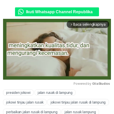
Ikuti Whatsapp Channel Republika
Baca selengkapnya
arrow_forward_ios
Powered by 
GliaStudios
presiden jokowi
jalan rusak di lampung
Mute
jokowi tinjau jalan rusak
jokowi tinjau jalan rusak di lampung
perbaikan jalan rusak di lampung
jalan rusak lampung