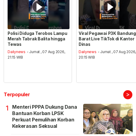
Polisi Diduga Terobos Lampu
Viral Pegawai P3K Bandung
Merah Tabrak Balita hingga
Barat Live TikTok di Kantor
Tewas
Dinas
Dailynews
- Jumat , 07 Aug 2026,
Dailynews
- Jumat , 07 Aug 2026
21:15 WIB
20:15 WIB
>
Terpopuler
Menteri PPPA Dukung Dana
1
Bantuan Korban LPSK
Perkuat Pemulihan Korban
Kekerasan Seksual