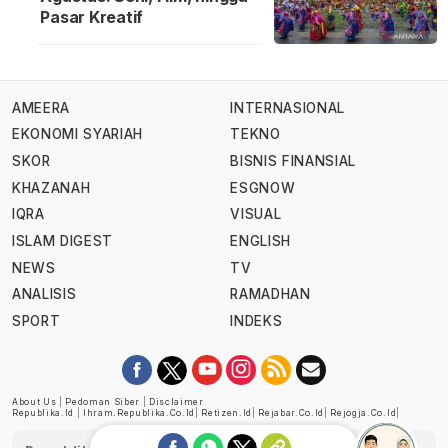
Pasar Kreatif
AMEERA
INTERNASIONAL
EKONOMI SYARIAH
TEKNO
SKOR
BISNIS FINANSIAL
KHAZANAH
ESGNOW
IQRA
VISUAL
ISLAM DIGEST
ENGLISH
NEWS
TV
ANALISIS
RAMADHAN
SPORT
INDEKS
About Us
|
Pedoman Siber
|
Disclaimer
Republika.id
|
Ihram.republika.co.id
|
Retizen.id
|
Rejabar.co.id
|
Rejogja.co.id
|