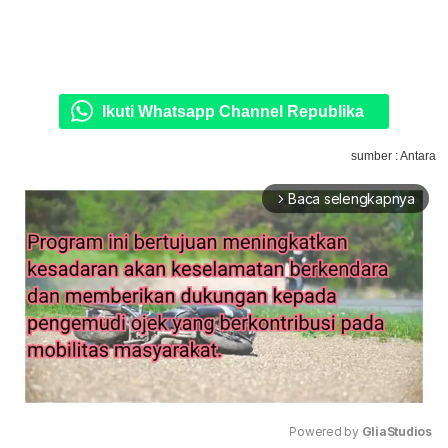
Ikuti Whatsapp Channel Republika
sumber : Antara
Baca selengkapnya
arrow_forward_ios
Powered by 
GliaStudios