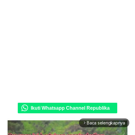
Ikuti Whatsapp Channel Republika
Baca selengkapnya
arrow_forward_ios