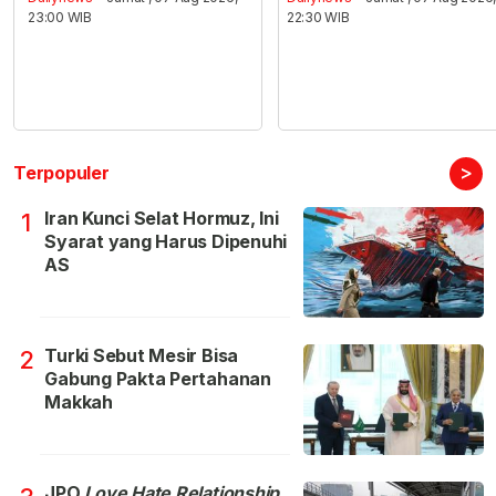
23:00 WIB
22:30 WIB
>
Terpopuler
Iran Kunci Selat Hormuz, Ini
1
Syarat yang Harus Dipenuhi
AS
Turki Sebut Mesir Bisa
2
Gabung Pakta Pertahanan
Makkah
JPO
Love Hate Relationship