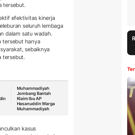
 tersebut.
ktif efektivitas kinerja
eleburan seluruh lembaga
an dalam satu wadah.
 tersebut hanya
asyarakat, sebaiknya
 tersebut.
Ter
Muhammadiyah
Jombang Bantah
din
Klaim Ibu AP
Hasanuddin Warga
Muhammadiyah
nculkan kasus