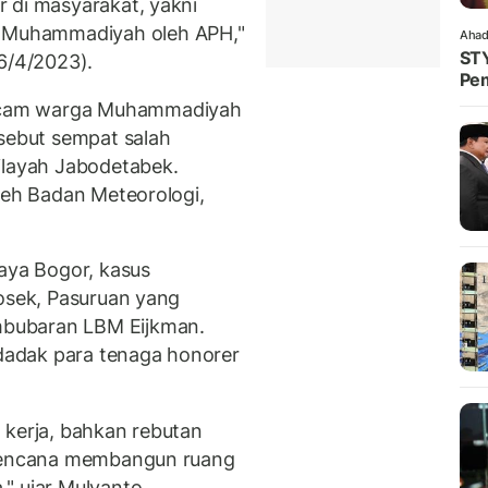
 di masyarakat, yakni
Muhammadiyah oleh APH,"
Ahad
STY
6/4/2023).
Pem
ncam warga Muhammadiyah
rsebut sempat salah
ilayah Jabodetabek.
leh Badan Meteorologi,
Raya Bogor, kasus
kosek, Pasuruan yang
bubaran LBM Eijkman.
adak para tenaga honorer
 kerja, bahkan rebutan
erencana membangun ruang
" ujar Mulyanto.