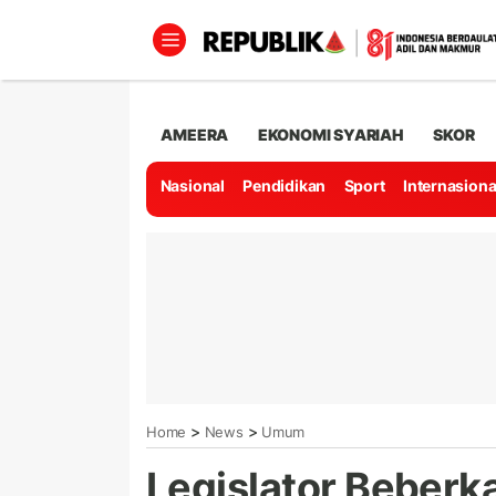
AMEERA
EKONOMI SYARIAH
SKOR
Nasional
Pendidikan
Sport
Internasiona
>
>
Home
News
Umum
Legislator Beberk