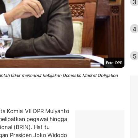
3
4
5
Foto: DPR
intah tidak mencabut kebijakan Domestic Market Obligation
a Komisi VII DPR Mulyanto
melibatkan pegawai hingga
onal (BRIN). Hal itu
gan Presiden Joko Widodo