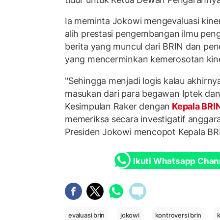
Ia meminta Jokowi mengevaluasi kiner
alih prestasi pengembangan ilmu peng
berita yang muncul dari BRIN dan penel
yang mencerminkan kemerosotan kiner
"Sehingga menjadi logis kalau akhirnya
masukan dari para begawan Iptek dan
Kesimpulan Raker dengan
Kepala BRI
memeriksa secara investigatif anggar
Presiden Jokowi mencopot Kepala BRIN
Ikuti Whatsapp Chan
evaluasi brin
jokowi
kontroversi brin
k