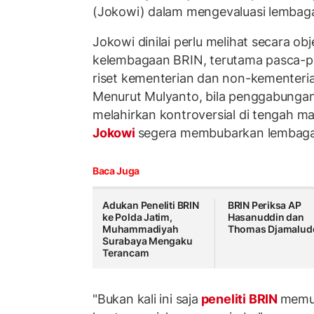
(Jokowi) dalam mengevaluasi lembaga
Jokowi dinilai perlu melihat secara obje
kelembagaan BRIN, terutama pasca-p
riset kementerian dan non-kementeri
Menurut Mulyanto, bila penggabungan
melahirkan kontroversial di tengah m
Jokowi
segera membubarkan lembaga
Baca Juga
Adukan Peneliti BRIN
BRIN Periksa AP
ke Polda Jatim,
Hasanuddin dan
Muhammadiyah
Thomas Djamalud
Surabaya Mengaku
Terancam
"Bukan kali ini saja
peneliti BRIN
memu