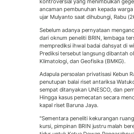
kontroversial yang menimbulkan geger
ancaman pembunuhan kepada warga 
ujar Mulyanto saat dihubungi, Rabu (2
Sebelum adanya pernyataan menga
dari oknum peneliti BRIN, lembaga te
memprediksi ihwal badai dahsyat di w
Prediksi tersebut langsung dibantah o
Klimatologi, dan Geofisika (BMKG).
Adapula persoalan privatisasi Kebun 
penutupan balai riset antariksa Watu
sempat ditanyakan UNESCO, dan pem
Hingga kasus pemecatan secara mend
kapal riset Baruna Jaya.
"Sementara peneliti kekurangan ruang
kursi, pimpinan BRIN justru malah b
tidur untuk Ketua Dewan Pengarahnya,