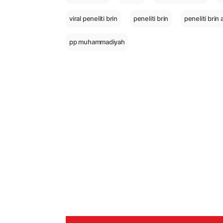
viral peneliti brin
peneliti brin
peneliti bri
pp muhammadiyah